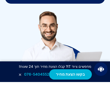
מחפשים ציוד IT? קבלו הצעת מחיר תוך 24 שעות!
×
בקשו הצעת מחיר
076-5404552