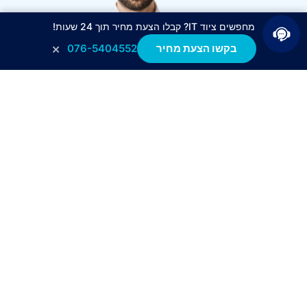
מחפשים ציוד IT? קבלו הצעת מחיר תוך 24 שעות!
×
בקשו הצעת מחיר
076-5404552