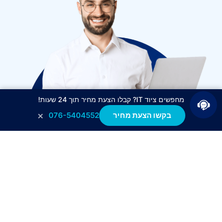
מחפשים ציוד IT? קבלו הצעת מחיר תוך 24 שעות!
×
בקשו הצעת מחיר
076-5404552