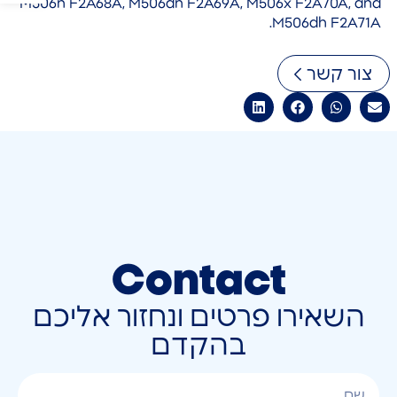
M506n F2A68A, M506dn F2A69A, M506x F2A70A, and
M506dh F2A71A.
צור קשר
Contact
השאירו פרטים ונחזור אליכם
בהקדם