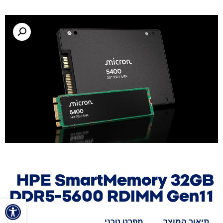
HPE SmartMemory 32GB
DDR5-5600 RDIMM Gen11
פתח סרגל
תיאור המוצר
מפרט טכני