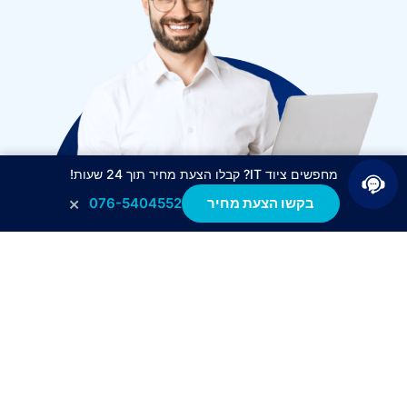
מחפשים ציוד IT? קבלו הצעת מחיר תוך 24 שעות!
×
בקשו הצעת מחיר
076-5404552