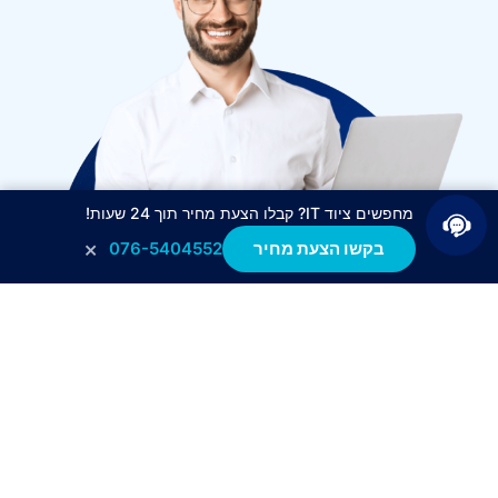
מחפשים ציוד IT? קבלו הצעת מחיר תוך 24 שעות!
×
בקשו הצעת מחיר
076-5404552