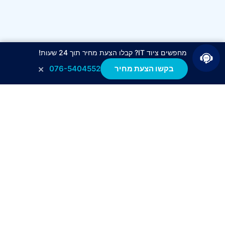
מחפשים ציוד IT? קבלו הצעת מחיר תוך 24 שעות!
×
בקשו הצעת מחיר
076-5404552