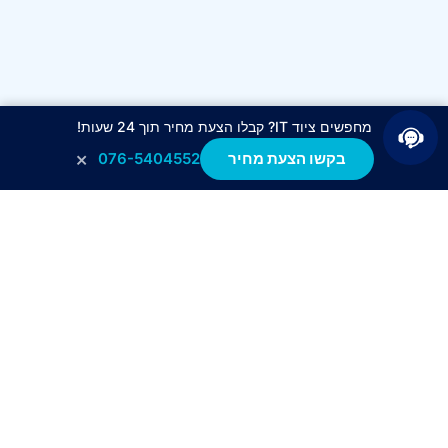
מחפשים ציוד IT? קבלו הצעת מחיר תוך 24 שעות!
×
בקשו הצעת מחיר
076-5404552