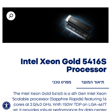
Intel Xeon Gold 5416S
Processor
תיאור המוצר
מפרט טכני
The Intel Xeon Gold 5416S is a 4th Gen Intel Xeon
פתח סרגל
Scalable processor (Sapphire Rapids) featuring 16
cores at 2.0/4.0 GHz. With 150W TDP on LGA-4677
socket, it provides robust performance for data center