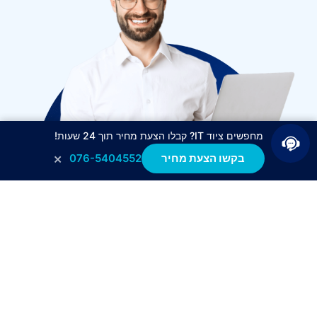
מחפשים ציוד IT? קבלו הצעת מחיר תוך 24 שעות!
×
בקשו הצעת מחיר
076-5404552