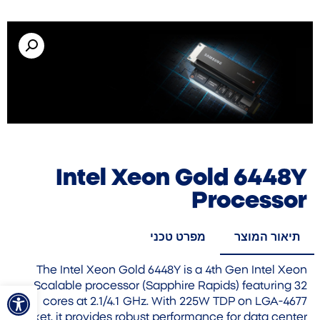
Intel Xeon Gold 6448Y
Processor
תיאור המוצר
מפרט טכני
The Intel Xeon Gold 6448Y is a 4th Gen Intel Xeon
פתח סרגל
Scalable processor (Sapphire Rapids) featuring 32
cores at 2.1/4.1 GHz. With 225W TDP on LGA-4677
socket, it provides robust performance for data center