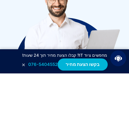
מחפשים ציוד IT? קבלו הצעת מחיר תוך 24 שעות!
×
בקשו הצעת מחיר
076-5404552