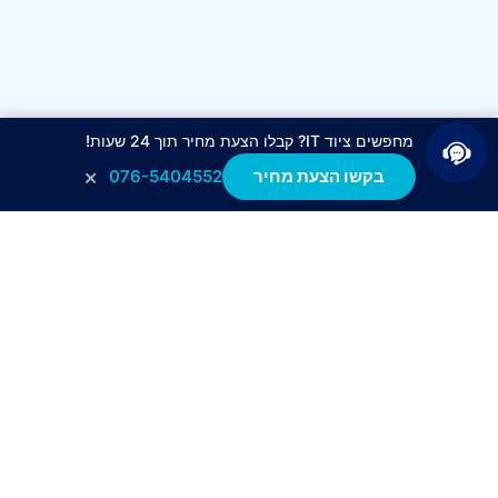
מחפשים ציוד IT? קבלו הצעת מחיר תוך 24 שעות!
×
בקשו הצעת מחיר
076-5404552