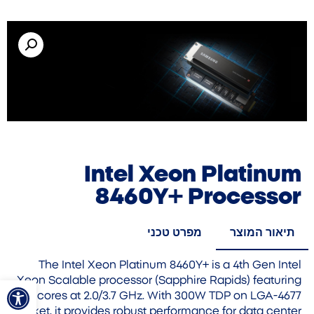
Intel Xeon Platinum
8460Y+ Processor
תיאור המוצר
מפרט טכני
The Intel Xeon Platinum 8460Y+ is a 4th Gen Intel
פתח סרגל
Xeon Scalable processor (Sapphire Rapids) featuring
40 cores at 2.0/3.7 GHz. With 300W TDP on LGA-4677
socket, it provides robust performance for data center