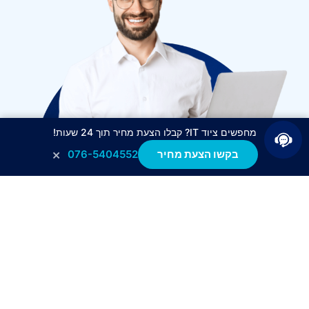
מחפשים ציוד IT? קבלו הצעת מחיר תוך 24 שעות!
×
בקשו הצעת מחיר
076-5404552