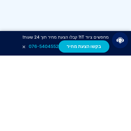
מחפשים ציוד IT? קבלו הצעת מחיר תוך 24 שעות!
×
בקשו הצעת מחיר
076-5404552