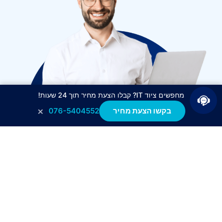
מחפשים ציוד IT? קבלו הצעת מחיר תוך 24 שעות!
×
בקשו הצעת מחיר
076-5404552