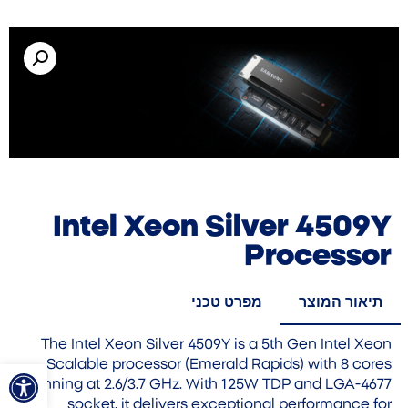
Intel Xeon Silver 4509Y
Processor
תיאור המוצר
מפרט טכני
The Intel Xeon Silver 4509Y is a 5th Gen Intel Xeon
פתח סרגל
Scalable processor (Emerald Rapids) with 8 cores
running at 2.6/3.7 GHz. With 125W TDP and LGA-4677
socket, it delivers exceptional performance for