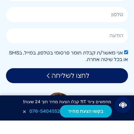
אני מאשר/ת קבלת חומר פרסומי בטלפון, במייל, בSMS
או בכל שיטה אחרת.
לחצו לשליחה
מחפשים ציוד IT? קבלו הצעת מחיר תוך 24 שעות!
×
בקשו הצעת מחיר
076-5404552