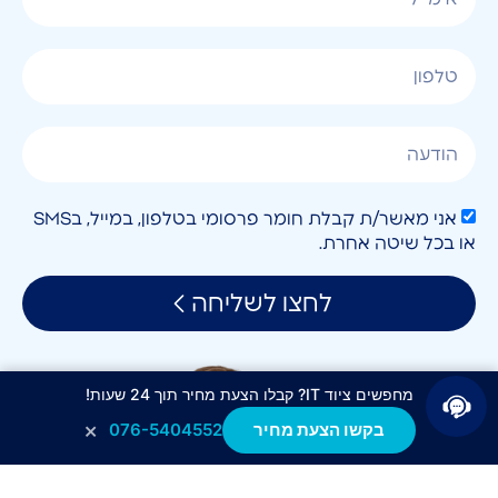
אני מאשר/ת קבלת חומר פרסומי בטלפון, במייל, בSMS
או בכל שיטה אחרת.
לחצו לשליחה
מחפשים ציוד IT? קבלו הצעת מחיר תוך 24 שעות!
×
בקשו הצעת מחיר
076-5404552