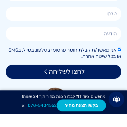
אני מאשר/ת קבלת חומר פרסומי בטלפון, במייל, בSMS
או בכל שיטה אחרת.
לחצו לשליחה
מחפשים ציוד IT? קבלו הצעת מחיר תוך 24 שעות!
×
בקשו הצעת מחיר
076-5404552