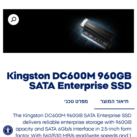
Kingston DC600M 960GB
SATA Enterprise SSD
תיאור המוצר
מפרט טכני
The Kingston DC600M 960GB SATA Enterprise SSD
פתח סרגל
delivers reliable enterprise storage with 960GB
capacity and SATA 6Gb/s interface in 2.5-inch form
factor. With 560/530 MB/s read/write speeds and 1