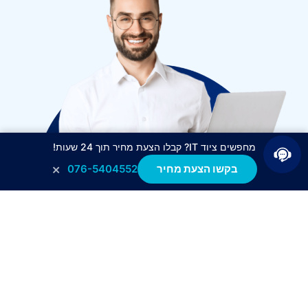
מחפשים ציוד IT? קבלו הצעת מחיר תוך 24 שעות!
×
בקשו הצעת מחיר
076-5404552