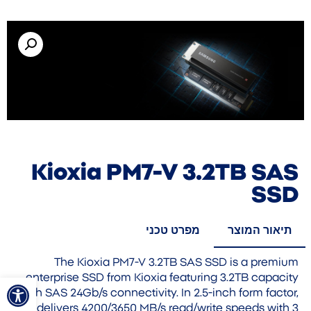
Kioxia PM7-V 3.2TB SAS
SSD
תיאור המוצר
מפרט טכני
The Kioxia PM7-V 3.2TB SAS SSD is a premium
פתח סרגל
enterprise SSD from Kioxia featuring 3.2TB capacity
with SAS 24Gb/s connectivity. In 2.5-inch form factor,
it delivers 4200/3650 MB/s read/write speeds with 3