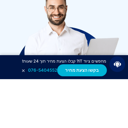
מחפשים ציוד IT? קבלו הצעת מחיר תוך 24 שעות!
×
בקשו הצעת מחיר
076-5404552