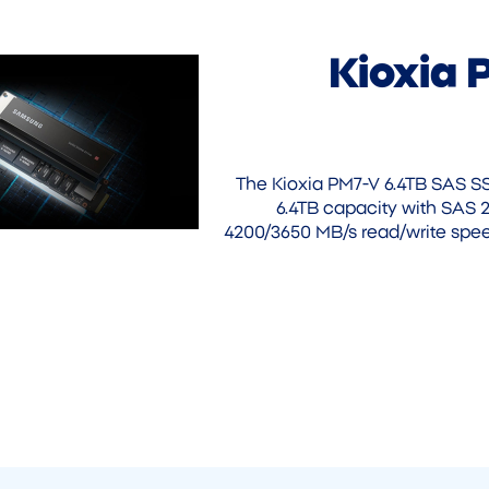
Kioxia 
The Kioxia PM7-V 6.4TB SAS SS
6.4TB capacity with SAS 24
4200/3650 MB/s read/write speed