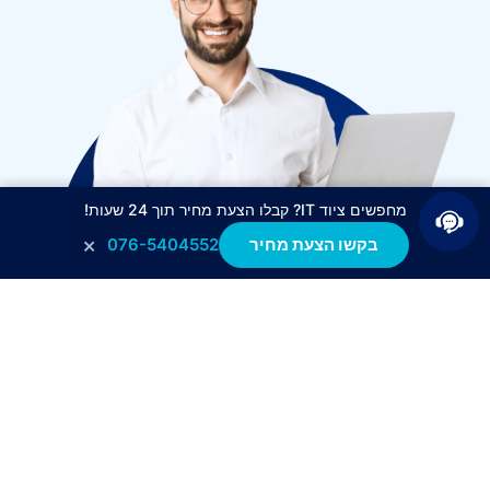
מחפשים ציוד IT? קבלו הצעת מחיר תוך 24 שעות!
×
בקשו הצעת מחיר
076-5404552