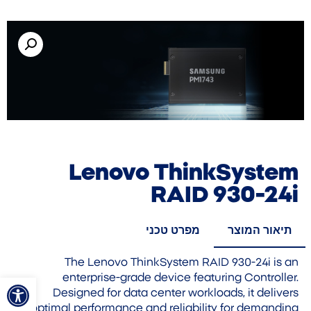
Lenovo ThinkSystem
RAID 930-24i
תיאור המוצר
מפרט טכני
The Lenovo ThinkSystem RAID 930-24i is an
פתח סרגל
enterprise-grade device featuring Controller.
Designed for data center workloads, it delivers
optimal performance and reliability for demanding