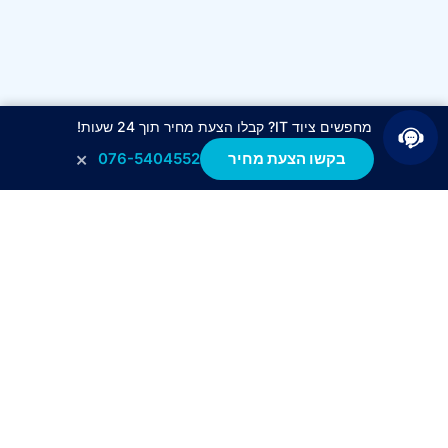
מחפשים ציוד IT? קבלו הצעת מחיר תוך 24 שעות!
×
בקשו הצעת מחיר
076-5404552