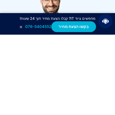
מחפשים ציוד IT? קבלו הצעת מחיר תוך 24 שעות!
×
בקשו הצעת מחיר
076-5404552