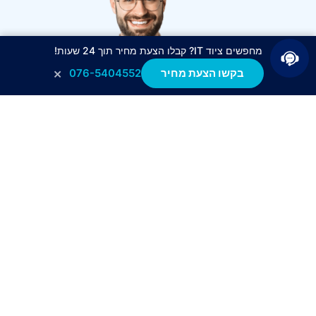
מחפשים ציוד IT? קבלו הצעת מחיר תוך 24 שעות!
×
בקשו הצעת מחיר
076-5404552