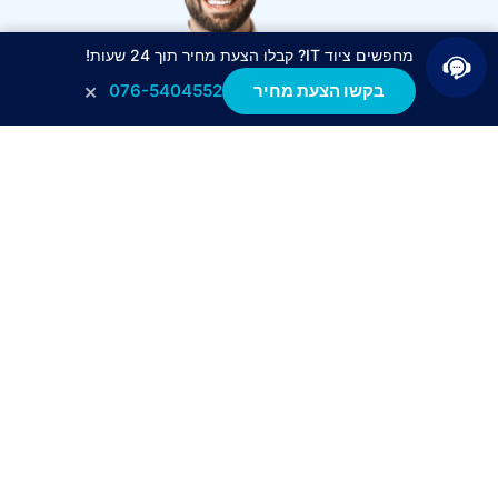
מחפשים ציוד IT? קבלו הצעת מחיר תוך 24 שעות!
×
בקשו הצעת מחיר
076-5404552