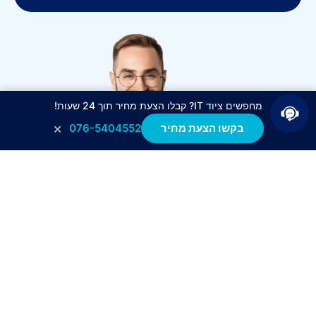
מחפשים ציוד IT? קבלו הצעת מחיר תוך 24 שעות!
×
בקשו הצעת מחיר
076-5404552