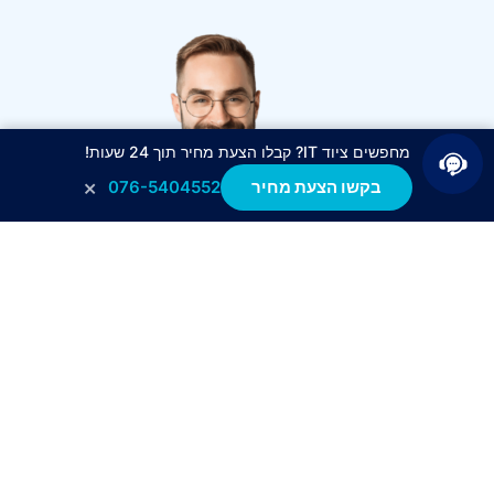
מחפשים ציוד IT? קבלו הצעת מחיר תוך 24 שעות!
×
בקשו הצעת מחיר
076-5404552