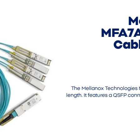
M
MFA7A
Cab
The Mellanox Technologies 
length. It features a QSFP co