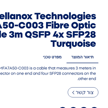
ellanox Technologies
50-C003 Fibre Optic
le 3m QSFP 4x SFP28
Turquoise
תיאור המוצר
מפרט טכני
MFA7A50-C003 is a cable that measures 3 meters in
nnector on one end and four SFP28 connectors on the
other end.
צור קשר