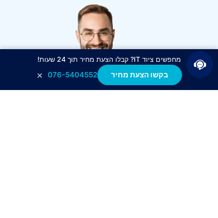
מחפשים ציוד IT? קבלו הצעת מחיר תוך 24 שעות!
×
בקשו הצעת מחיר
076-5404552