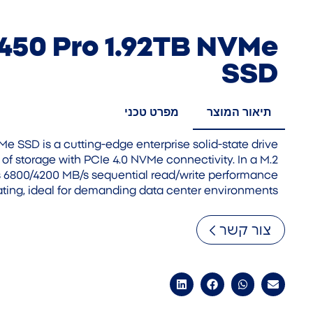
7450 Pro 1.92TB NVMe
SSD
תיאור המוצר
מפרט טכני
e SSD is a cutting-edge enterprise solid-state drive
B of storage with PCIe 4.0 NVMe connectivity. In a M.2
es 6800/4200 MB/s sequential read/write performance
ing, ideal for demanding data center environments.
צור קשר