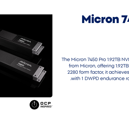
Micron 
The Micron 7450 Pro 1.92TB NVM
from Micron, offering 1.92T
2280 form factor, it achiev
with 1 DWPD endurance rat