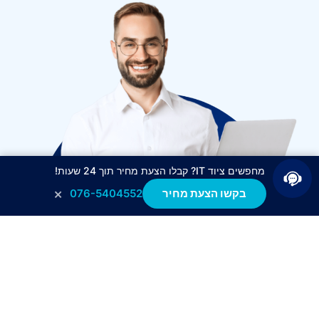
מחפשים ציוד IT? קבלו הצעת מחיר תוך 24 שעות!
×
בקשו הצעת מחיר
076-5404552