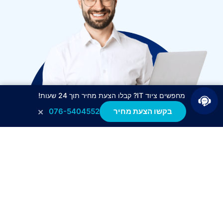
מחפשים ציוד IT? קבלו הצעת מחיר תוך 24 שעות!
×
בקשו הצעת מחיר
076-5404552