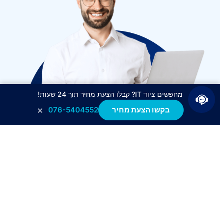
מחפשים ציוד IT? קבלו הצעת מחיר תוך 24 שעות!
×
בקשו הצעת מחיר
076-5404552