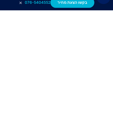
×
בקשו הצעת מחיר
076-5404552
Tact technologies Solutions LTD פועלת בעולמות