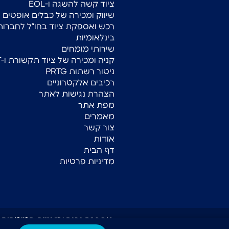
ציוד קשה להשגה ו-EOL
שיווק ומכירה של כבלים אופטים
רכש ואספקת ציוד בחו”ל לחברות
בינלאומיות
שירותי מומחים
קניה ומכירה של ציוד תקשורת ו-IT
ניטור רשתות PRTG
רכיבים אלקטרוניים
הצהרת נגישות לאתר
מפת אתר
מאמרים
צור קשר
אודות
דף הבית
מדיניות פרטיות
אתר זה נבנה ע״י צוות המומחים של E STUDIO