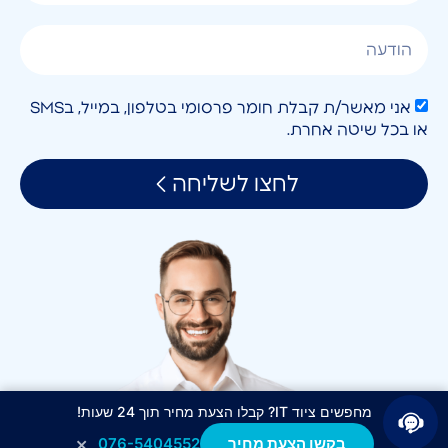
אני מאשר/ת קבלת חומר פרסומי בטלפון, במייל, בSMS
או בכל שיטה אחרת.
לחצו לשליחה
מחפשים ציוד IT? קבלו הצעת מחיר תוך 24 שעות!
×
בקשו הצעת מחיר
076-5404552