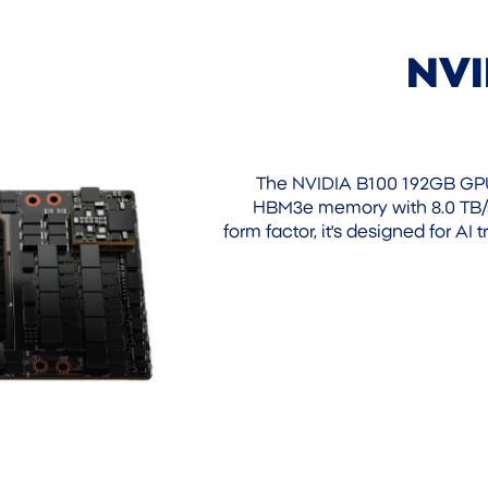
NVI
The NVIDIA B100 192GB GPU 
HBM3e memory with 8.0 TB/
form factor, it's designed for A