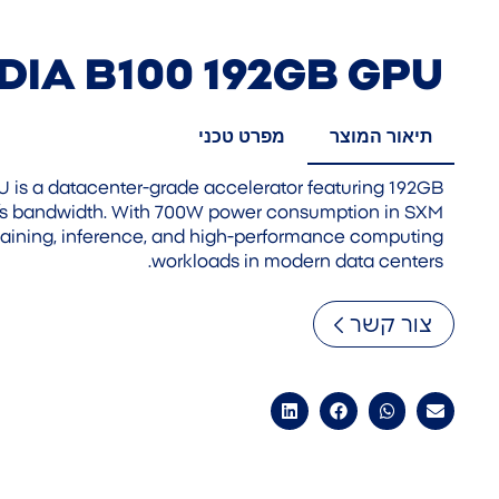
DIA B100 192GB GPU
תיאור המוצר
מפרט טכני
is a datacenter-grade accelerator featuring 192GB
s bandwidth. With 700W power consumption in SXM
I training, inference, and high-performance computing
workloads in modern data centers.
צור קשר