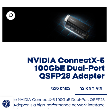
NVIDIA ConnectX-5
100GbE Dual-Port
QSFP28 Adapter
תיאור המוצר
מפרט טכני
פתח סרגל
The NVIDIA ConnectX-5 100GbE Dual-Port QSFP28
Adapter is a high-performance network interface