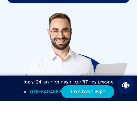
מחפשים ציוד IT? קבלו הצעת מחיר תוך 24 שעות!
×
בקשו הצעת מחיר
076-5404552