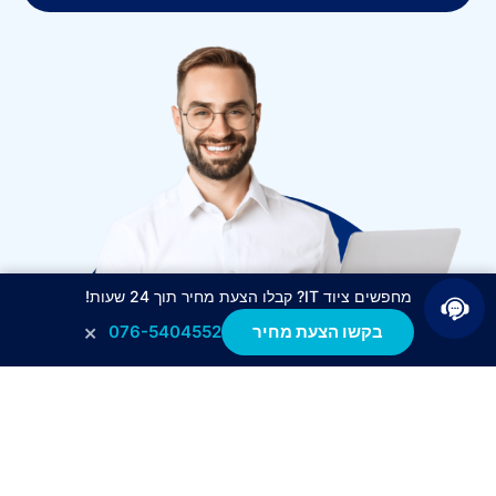
מחפשים ציוד IT? קבלו הצעת מחיר תוך 24 שעות!
×
בקשו הצעת מחיר
076-5404552