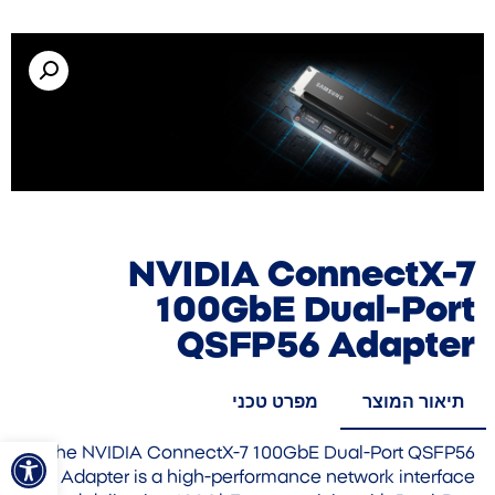
NVIDIA ConnectX-7
100GbE Dual-Port
QSFP56 Adapter
תיאור המוצר
מפרט טכני
פתח סרגל
The NVIDIA ConnectX-7 100GbE Dual-Port QSFP56
Adapter is a high-performance network interface