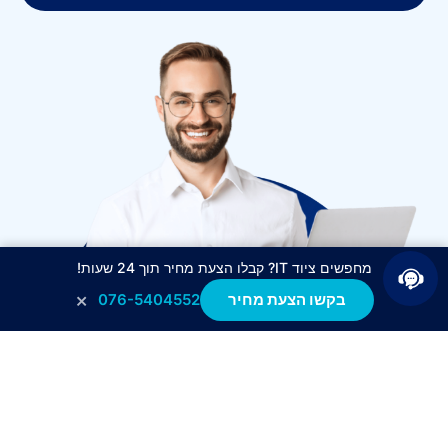
מחפשים ציוד IT? קבלו הצעת מחיר תוך 24 שעות!
×
בקשו הצעת מחיר
076-5404552