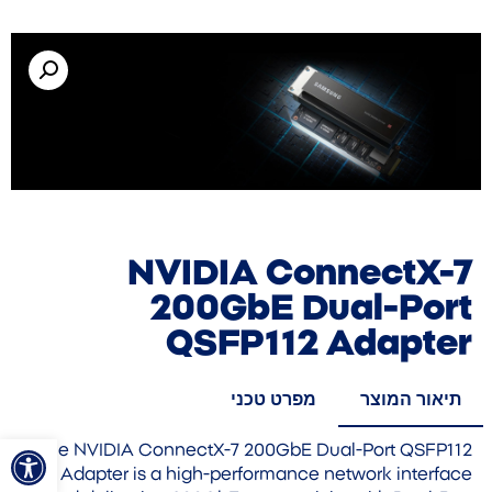
NVIDIA ConnectX-7
200GbE Dual-Port
QSFP112 Adapter
תיאור המוצר
מפרט טכני
פתח סרגל
The NVIDIA ConnectX-7 200GbE Dual-Port QSFP112
Adapter is a high-performance network interface