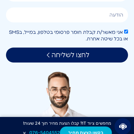
אני מאשר/ת קבלת חומר פרסומי בטלפון, במייל, בSMS
או בכל שיטה אחרת.
לחצו לשליחה
מחפשים ציוד IT? קבלו הצעת מחיר תוך 24 שעות!
×
בקשו הצעת מחיר
076-5404552