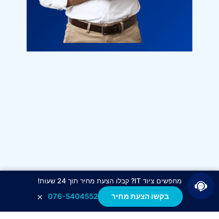
מחפשים ציוד IT? קבלו הצעת מחיר תוך 24 שעות!
×
בקשו הצעת מחיר
076-5404552