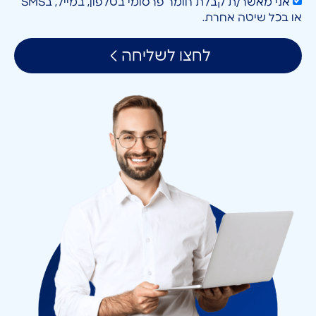
אני מאשר/ת קבלת חומר פרסומי בטלפון, במייל, בSMS
או בכל שיטה אחרת.
לחצו לשליחה