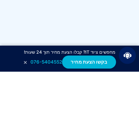
מחפשים ציוד IT? קבלו הצעת מחיר תוך 24 שעות!
×
בקשו הצעת מחיר
076-5404552