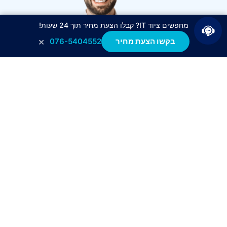
מחפשים ציוד IT? קבלו הצעת מחיר תוך 24 שעות!
×
בקשו הצעת מחיר
076-5404552