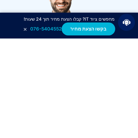
מחפשים ציוד IT? קבלו הצעת מחיר תוך 24 שעות!
×
בקשו הצעת מחיר
076-5404552