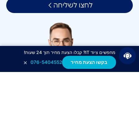
לחצו לשליחה
מחפשים ציוד IT? קבלו הצעת מחיר תוך 24 שעות!
×
בקשו הצעת מחיר
076-5404552