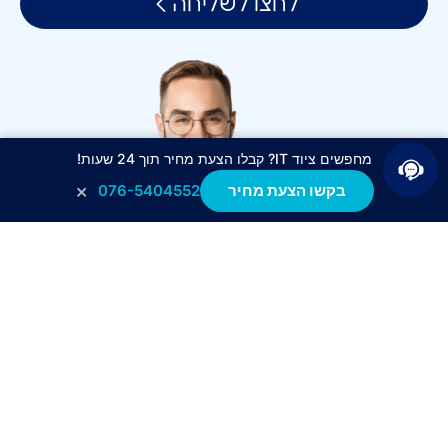
לחצו לשליחה
מחפשים ציוד IT? קבלו הצעת מחיר תוך 24 שעות!
×
בקשו הצעת מחיר
076-5404552