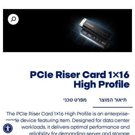
PCIe Riser Card 1×16
High Profile
תיאור המוצר
מפרט טכני
The PCIe Riser Card 1×16 High Profile is an enterprise-
פתח סרגל
grade device featuring Item. Designed for data center
workloads, it delivers optimal performance and
reliability for demanding server and storage