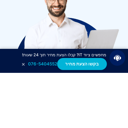
מחפשים ציוד IT? קבלו הצעת מחיר תוך 24 שעות!
×
בקשו הצעת מחיר
076-5404552