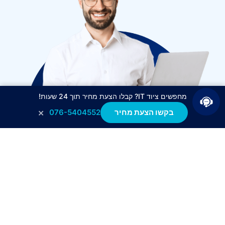
מחפשים ציוד IT? קבלו הצעת מחיר תוך 24 שעות!
×
בקשו הצעת מחיר
076-5404552