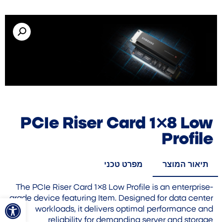
PCIe Riser Card 1×8 Low
Profile
תיאור המוצר
מפרט טכני
The PCIe Riser Card 1×8 Low Profile is an enterprise-
פתח סרגל
grade device featuring Item. Designed for data center
workloads, it delivers optimal performance and
reliability for demanding server and storage