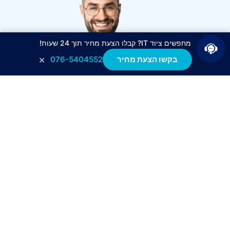
מחפשים ציוד IT? קבלו הצעת מחיר תוך 24 שעות!
×
בקשו הצעת מחיר
076-5404552